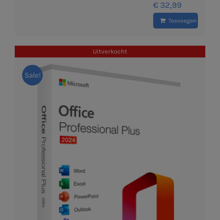
€
32,99
Toevoegen aan wi
Uitverkocht
Sale!