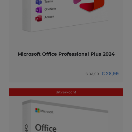
Microsoft Office Professional Plus 2024
Oorspronkelijk
Huidig
€
26,99
€
33,99
prijs
prijs
was:
is:
Uitverkocht
€ 33,99.
€ 26,9