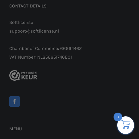
CONTACT DETAILS
Softlicense
support@softlicense.nl
Chamber of Commerce: 66664462
VAT Number: NL856651746B01
0
MENU