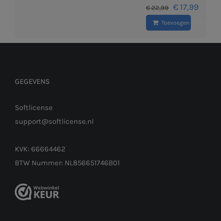
Oorspronkelij
Huidig
€
17,99
€
22,99
prijs
prijs
Toevoegen aan winke
was:
is:
€ 22,99.
€ 17,99
GEGEVENS
Softlicense
support@softlicense.nl
KVK: 66664462
BTW Nummer: NL856651746B01