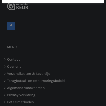
MENU
Contact
Over ons
Verzendkosten & Levertijd
Terugbetaal- en retourneringsbeleid
Algemene Voorwaarden
Privacy verklaring
Betaalmethodes