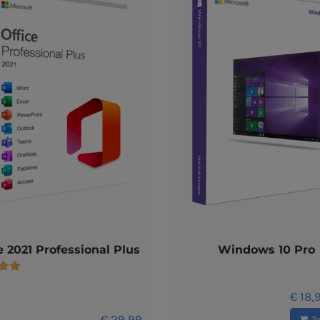
e 2021 Professional Plus
Windows 10 Pro
deerd
5
€
18,
€
29,99
T