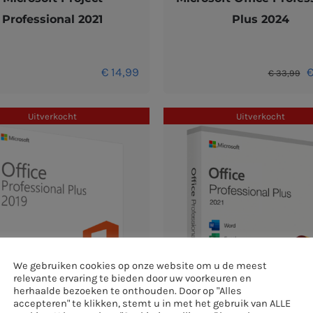
Professional 2021
Plus 2024
O
€
14,99
€
33,99
p
w
Uitverkocht
Uitverkocht
€
We gebruiken cookies op onze website om u de meest
relevante ervaring te bieden door uw voorkeuren en
herhaalde bezoeken te onthouden. Door op "Alles
accepteren" te klikken, stemt u in met het gebruik van ALLE