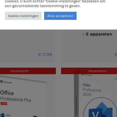
cookies. U kunt echter "Cookie-instellingen" bezoeken om
een gecontroleerde toestemming te geven.
Cookie instellingen
Alles accepteren
e 2019 Professional Plus
Office 2021 Professiona
– 5 apparaten
€
17,99
Uitverkocht
Uitverkocht