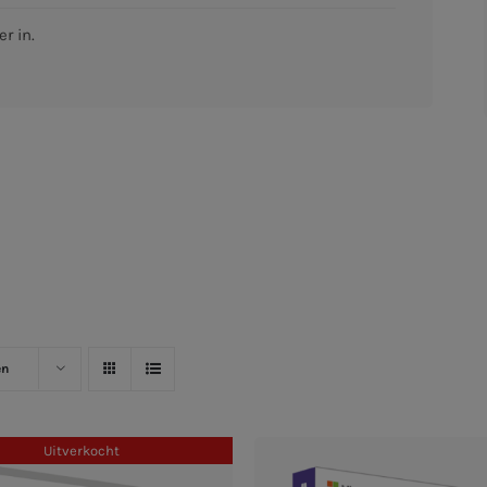
r in.
en
Uitverkocht