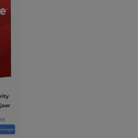
rity
 jaar
99
oevoegen aan winkelwagen