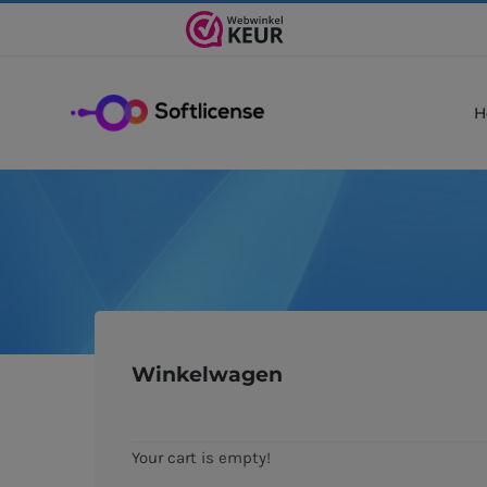
Ga
naar
inhoud
H
Winkelwagen
Your cart is empty!