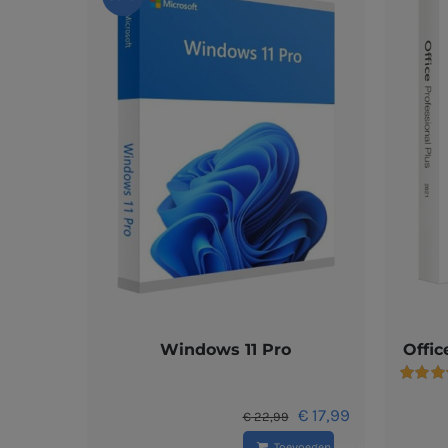
Windows 11 Pro
Offic
Gewaar
5.00
uit 
Oorspronkelijke
Huidige
€
17,99
€
22,99
prijs
prijs
Toevoegen aan winkelwagen