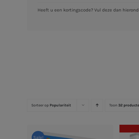
Heeft u een kortingscode? Vul deze dan hieronde
Sorteer op
Populariteit
Toon
32 product
Sale!