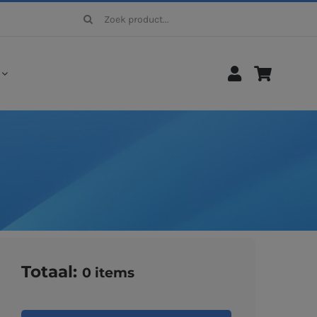
Zoeken
naar:
Totaal:
0
items