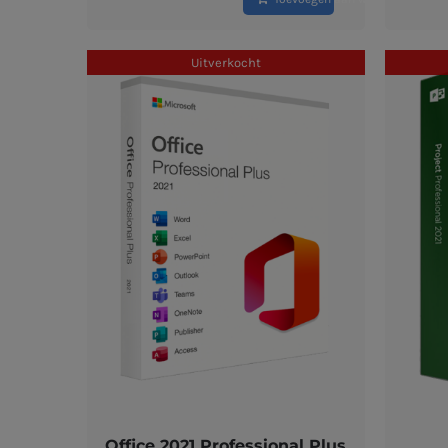
was:
is:
€ 22,99.
€ 17,99.
Uitverkocht
Office 2021 Professional Plus