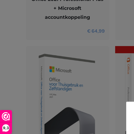
+ Microsoft
accountkoppeling
€
64,99
9,3