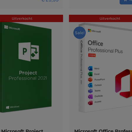
Uitverkocht
Uitverkocht
Sale!
Microsoft Project
Microsoft Office Profes