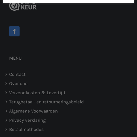
MENU
Contact
Over ons
Verzendkosten & Levertijd
Terugbetaal- en retourneringsbeleid
Algemene Voorwaarden
Privacy verklaring
Betaalmethodes