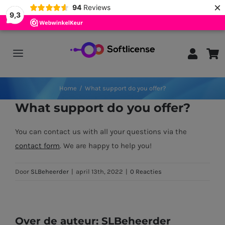
×
94
Reviews
9,3
Ga
naar
Toggle
inhoud
Navigation
Home
Home
What support do you offer?
What support do you offer?
Antivirus
You can contact us with all your questions via the
contact form
. We are happy to help you!
Office
Door
SLBeheerder
|
april 13th, 2022
|
0 Reacties
Windows
Support
Over de auteur:
SLBeheerder