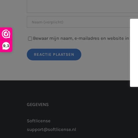
Bewaar mijn naam, e-mailadres en website in deze
9,3
GEGEVENS
Softlicense
support@softlicense.nl