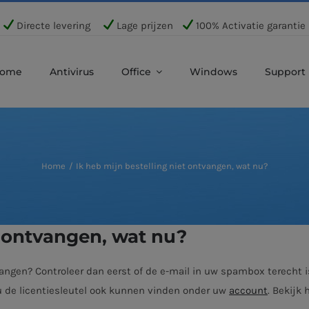
Directe levering
Lage prijzen
100% Activatie garantie
ome
Antivirus
Office
Windows
Support
Home
Ik heb mijn bestelling niet ontvangen, wat nu?
t ontvangen, wat nu?
angen? Controleer dan eerst of de e-mail in uw spambox terecht i
 u de licentiesleutel ook kunnen vinden onder uw
account
. Bekijk 