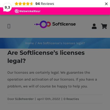
×
94
Reviews
9,3
Ga
naar
Toggle
inhoud
Navigation
Home
Home
Are Softlicense’s licenses legal?
Are Softlicense’s licenses
Antivirus
legal?
Our licenses are certainly legal. We guarantee the
Office
operation and activation of our licenses. If you have a
problem, we will of course be happy to help you.
Windows
Door
SLBeheerder
|
april 13th, 2022
|
0 Reacties
Support