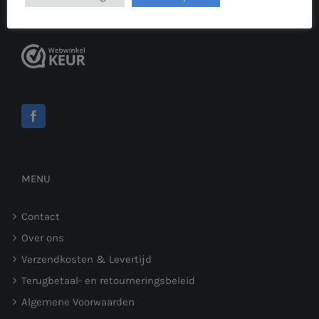
VAT Number: NL856651746B01
MENU
Contact
Over ons
Verzendkosten & Levertijd
Terugbetaal- en retourneringsbeleid
Algemene Voorwaarden