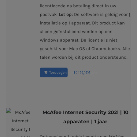
licentiecode na betaling direct in uw
postvak.
Let op:
De software is geldig voor
1
installatie op 1 apparaat
. Dit product kan
alleen geïnstalleerd worden op een
Windows apparaat. De licentie is
niet
geschikt voor Mac OS of Chromebooks. Alle
talen worden bij dit product ondersteund.
€
18,99
Toevoegen aan winkelwagen
McAfee Internet Security 2021 | 10
apparaten | 1 jaar
Ontvang een
1 jarige
licentie van McAfee