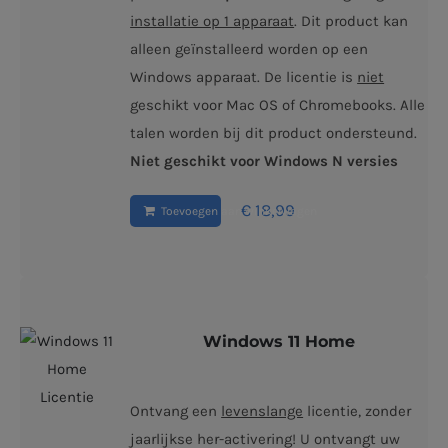
installatie op 1 apparaat
. Dit product kan
alleen geïnstalleerd worden op een
Windows apparaat. De licentie is
niet
geschikt voor Mac OS of Chromebooks. Alle
talen worden bij dit product ondersteund.
Niet geschikt voor Windows N versies
€
18,99
Toevoegen aan winkelwagen
Windows 11 Home
Ontvang een
levenslange
licentie, zonder
jaarlijkse her-activering! U ontvangt uw