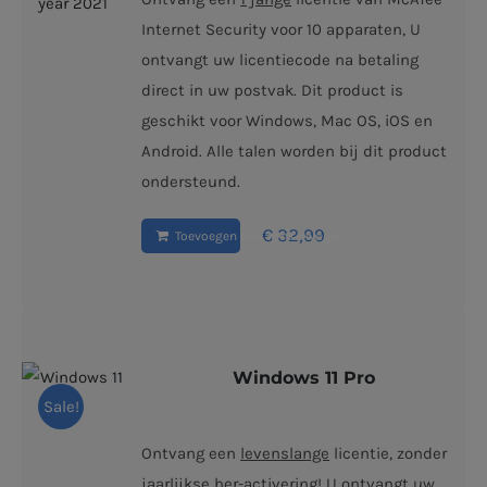
Internet Security voor 10 apparaten, U
ontvangt uw licentiecode na betaling
direct in uw postvak. Dit product is
geschikt voor Windows, Mac OS, iOS en
Android. Alle talen worden bij dit product
ondersteund.
€
32,99
Toevoegen aan winkelwagen
Windows 11 Pro
Sale!
Ontvang een
levenslange
licentie, zonder
jaarlijkse her-activering! U ontvangt uw