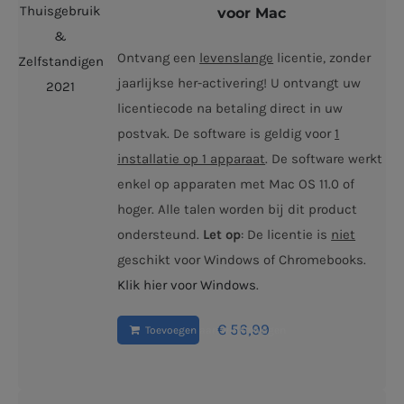
voor Mac
Ontvang een
levenslange
licentie, zonder
jaarlijkse her-activering! U ontvangt uw
licentiecode na betaling direct in uw
postvak. De software is geldig voor
1
installatie op 1 apparaat
. De software werkt
enkel op apparaten met Mac OS 11.0 of
hoger. Alle talen worden bij dit product
ondersteund.
Let op
: De licentie is
niet
geschikt voor Windows of Chromebooks.
Klik hier voor Windows
.
€
56,99
Toevoegen aan winkelwagen