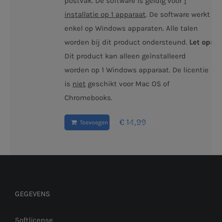
postvak. De software is geldig voor
1
installatie op 1 apparaat
. De software werkt
enkel op Windows apparaten. Alle talen
worden bij dit product ondersteund.
Let op
:
Dit product kan alleen geïnstalleerd
worden op 1 Windows apparaat. De licentie
is
niet
geschikt voor Mac OS of
Chromebooks.
€
14,99
Toevoegen aan winkelwagen
GEGEVENS
Softlicense