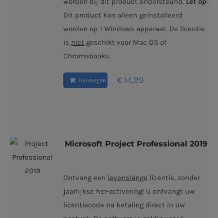
worden bij dit product ondersteund.
Let op
:
Dit product kan alleen geïnstalleerd
worden op 1 Windows apparaat. De licentie
is
niet
geschikt voor Mac OS of
Chromebooks.
€
14,99
Toevoegen aan winkelwagen
Microsoft Project Professional 2019
Ontvang een
levenslange
licentie, zonder
jaarlijkse her-activering! U ontvangt uw
licentiecode na betaling direct in uw