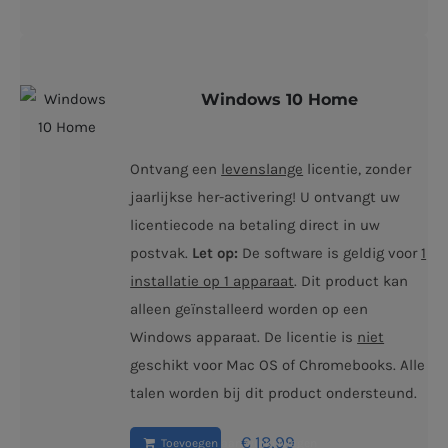
Windows 10 Home
Ontvang een
levenslange
licentie, zonder
jaarlijkse her-activering! U ontvangt uw
licentiecode na betaling direct in uw
postvak.
Let op:
De software is geldig voor
1
installatie op 1 apparaat
. Dit product kan
alleen geïnstalleerd worden op een
Windows apparaat. De licentie is
niet
geschikt voor Mac OS of Chromebooks. Alle
talen worden bij dit product ondersteund.
€
18,99
Toevoegen aan winkelwagen