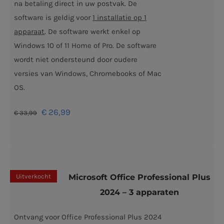
na betaling direct in uw postvak. De
software is geldig voor
1 installatie op 1
apparaat
. De software werkt enkel op
Windows 10 of 11 Home of Pro. De software
wordt niet ondersteund door oudere
versies van Windows, Chromebooks of Mac
OS.
Oorspronkelijke
Huidige
€
26,99
€
33,99
prijs
prijs
was:
is:
€ 33,99.
€ 26,99.
Uitverkocht
Microsoft Office Professional Plus
2024 – 3 apparaten
Ontvang voor Office Professional Plus 2024