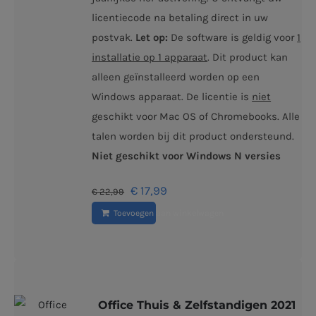
licentiecode na betaling direct in uw
postvak.
Let op:
De software is geldig voor
1
installatie op 1 apparaat
. Dit product kan
alleen geïnstalleerd worden op een
Windows apparaat. De licentie is
niet
geschikt voor Mac OS of Chromebooks. Alle
talen worden bij dit product ondersteund.
Niet geschikt voor Windows N versies
Oorspronkelijke
Huidige
€
17,99
€
22,99
prijs
prijs
Toevoegen aan winkelwagen
was:
is:
€ 22,99.
€ 17,99.
Office Thuis & Zelfstandigen 2021