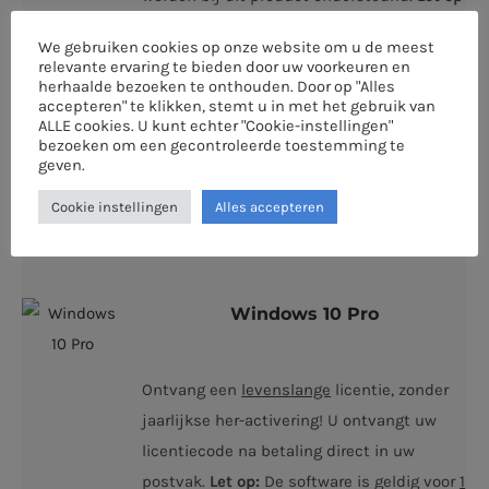
Dit product kan alleen geïnstalleerd
We gebruiken cookies op onze website om u de meest
worden op 1 Windows apparaat. De licentie
relevante ervaring te bieden door uw voorkeuren en
is
niet
geschikt voor Mac OS of
herhaalde bezoeken te onthouden. Door op "Alles
accepteren" te klikken, stemt u in met het gebruik van
Chromebooks.
ALLE cookies. U kunt echter "Cookie-instellingen"
bezoeken om een gecontroleerde toestemming te
geven.
€
14,99
Cookie instellingen
Alles accepteren
Windows 10 Pro
Ontvang een
levenslange
licentie, zonder
jaarlijkse her-activering! U ontvangt uw
licentiecode na betaling direct in uw
postvak.
Let op:
De software is geldig voor
1