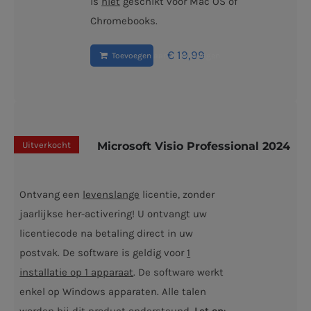
is
niet
geschikt voor Mac OS of
Chromebooks.
€
19,99
Toevoegen aan winkelwagen
Uitverkocht
Microsoft Visio Professional 2024
Ontvang een
levenslange
licentie, zonder
jaarlijkse her-activering! U ontvangt uw
licentiecode na betaling direct in uw
postvak. De software is geldig voor
1
installatie op 1 apparaat
. De software werkt
enkel op Windows apparaten. Alle talen
worden bij dit product ondersteund.
Let op
: