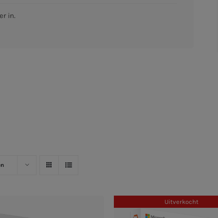
r in.
en
Uitverkocht