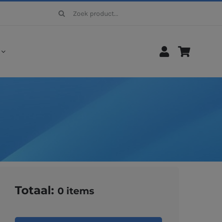
Zoeken
naar:
Totaal:
0
items