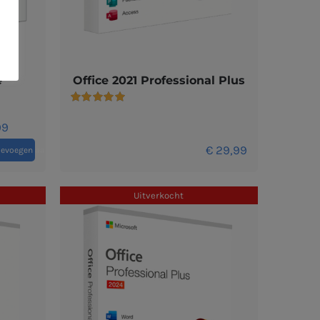
e
Office 2021 Professional Plus
Gewaardeerd
5.00
uit 5
99
€
29,99
oevoegen aan winkelwagen
Uitverkocht