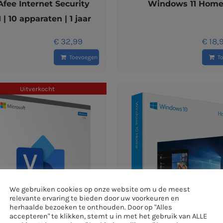
fee Internet Security
Windows 11 Hom
 | 10 apparaten | 1 jaar
€
32,99
€
18,
Toevoegen aan winkelwagen
T
Uitverkocht
We gebruiken cookies op onze website om u de meest
relevante ervaring te bieden door uw voorkeuren en
herhaalde bezoeken te onthouden. Door op "Alles
accepteren" te klikken, stemt u in met het gebruik van ALLE