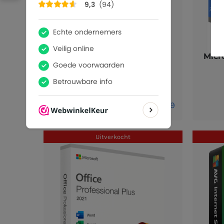
Microsoft Project
Micr
Professional 2021
€
14,99
Uitverkocht