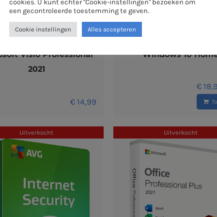
cookies. U kunt echter "Cookie-instellingen" bezoeken om
een gecontroleerde toestemming te geven.
Cookie instellingen
Alles accepteren
osoft Visio Professional
Windows 10 Hom
2021
€
18,
€
14,99
T
Uitverkocht
Uitverkocht