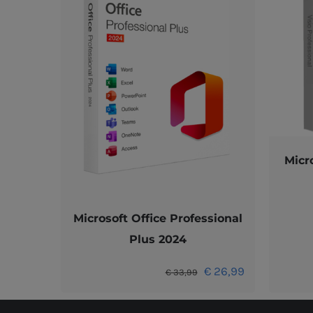
Micr
Microsoft Office Professional
Plus 2024
Oorspronkelijke
Huidige
€
26,99
€
33,99
prijs
prijs
was:
is: