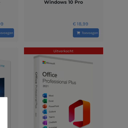
e
Windows 10 Pro
99
€
18,99
oevoegen aan winkelwagen
Toevoegen aan winkelwagen
Uitverkocht